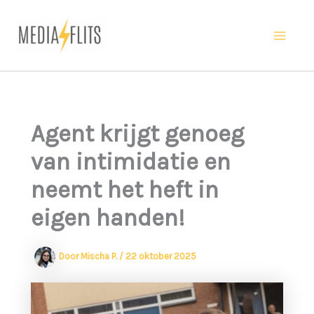
Ga
naar
Ma
de
inhoud
Me
Agent krijgt genoeg
van intimidatie en
neemt het heft in
eigen handen!
Door
Mischa P.
/
22 oktober 2025