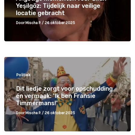
Yeşilgöz: Tijdelijk naar veilige
locatie gebracht
Door
Mischa P.
/
26 oktober 2025
Politiek
Dit liedje zorgt voor opschudding
én vermaak: ‘Ik ben Fransie
Timmermans!’
Door
Mischa P.
/
26 oktober 2025