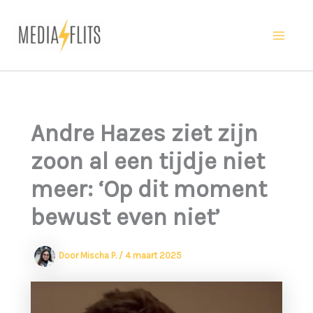
Ga
naar
Ma
de
inhoud
Me
Andre Hazes ziet zijn
zoon al een tijdje niet
meer: ‘Op dit moment
bewust even niet’
Door
Mischa P.
/
4 maart 2025