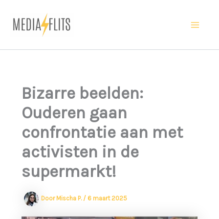
Ga
naar
Ma
de
inhoud
Me
Bizarre beelden:
Ouderen gaan
confrontatie aan met
activisten in de
supermarkt!
Door
Mischa P.
/
6 maart 2025