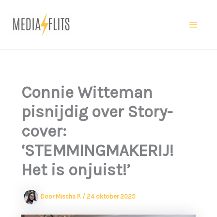
Ga
naar
Ma
de
inhoud
Me
Connie Witteman
pisnijdig over Story-
cover:
‘STEMMINGMAKERIJ!
Het is onjuist!’
Door
Mischa P.
/
24 oktober 2025