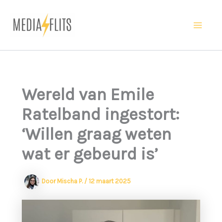
Ga
naar
Ma
de
inhoud
Me
Wereld van Emile
Ratelband ingestort:
‘Willen graag weten
wat er gebeurd is’
Door
Mischa P.
/
12 maart 2025