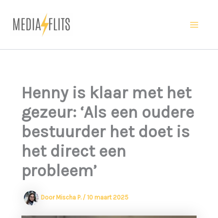
Ga
naar
Ma
de
inhoud
Me
Henny is klaar met het
gezeur: ‘Als een oudere
bestuurder het doet is
het direct een
probleem’
Door
Mischa P.
/
10 maart 2025