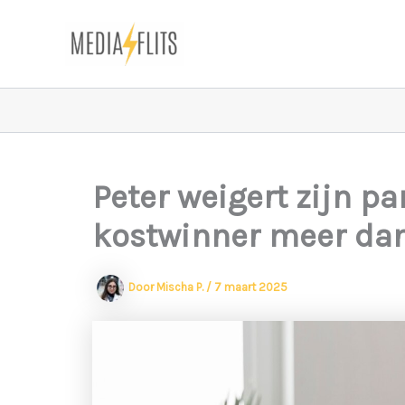
Ga
naar
de
inhoud
Peter weigert zijn par
kostwinner meer dan
Door
Mischa P.
/
7 maart 2025