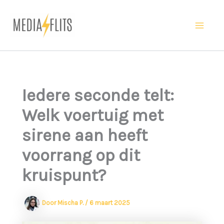
Ga
naar
Ma
de
inhoud
Me
Iedere seconde telt:
Welk voertuig met
sirene aan heeft
voorrang op dit
kruispunt?
Door
Mischa P.
/
6 maart 2025