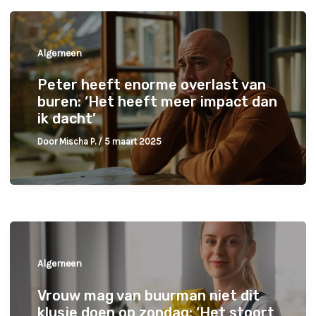
Algemeen
Peter heeft enorme overlast van
buren: ‘Het heeft meer impact dan
ik dacht’
Door
Mischa P.
/
5 maart 2025
Algemeen
Vrouw mag van buurman niet dit
klusje doen op zondag: ‘Het stoort