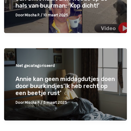
hals van buurman: ‘Kop dicht!’
Door
Mischa P.
/
10 maart 2025
Niet gecategoriseerd
Annie kan geen middagdutjes doen
door buurkindjes’Ik heb recht op
een beetje rust’
Door
Mischa P.
/
5 maart 2025