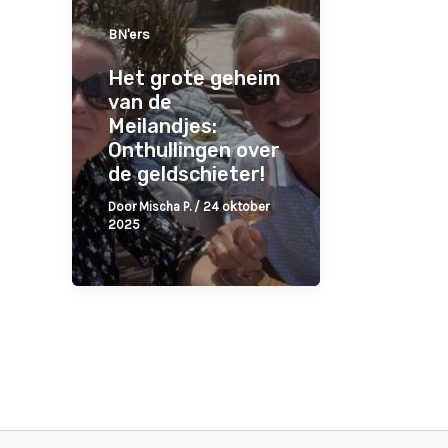
BN'ers
Het grote geheim
van de
Meilandjes:
Onthullingen over
de geldschieter!
Door
Mischa P.
/
24 oktober
2025