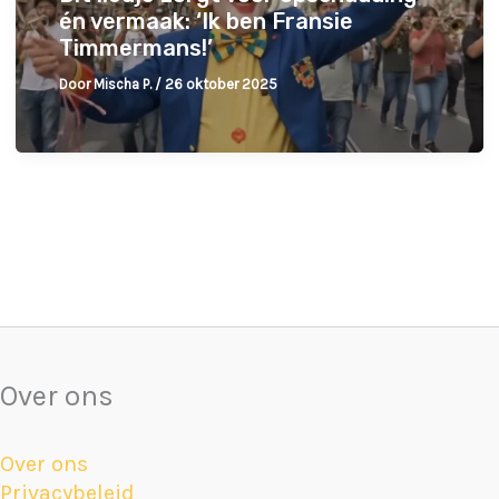
én vermaak: ‘Ik ben Fransie
Timmermans!’
Door
Mischa P.
/
26 oktober 2025
Over ons
Over ons
Privacybeleid