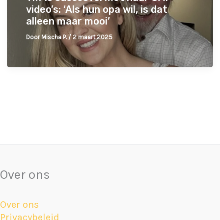
video’s: ‘Als hun opa wil, is dat
alleen maar mooi’
Door
Mischa P.
/
2 maart 2025
Over ons
Over ons
Privacybeleid