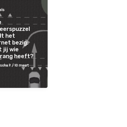
els
e
eerspuzzel
t het
rnet bezig:
 jij wie
rang heeft?
scha P.
/
10 maart