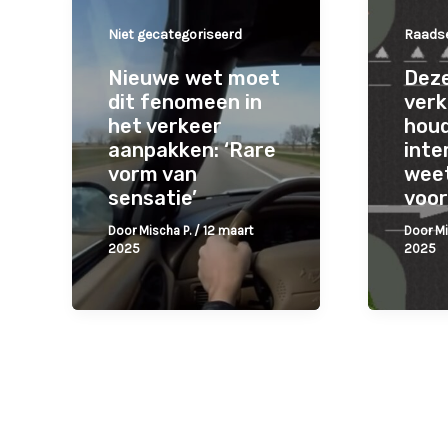
Niet gecategoriseerd
Raads
Nieuwe wet moet
Dez
dit fenomeen in
verk
het verkeer
houd
aanpakken: ‘Rare
inte
vorm van
weet
sensatie’
voor
Door
Mischa P.
/
12 maart
Door
Mi
2025
2025