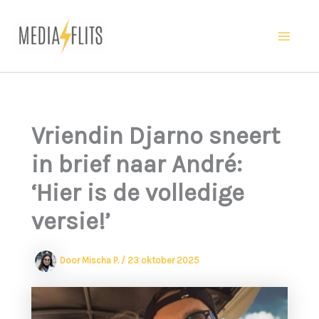
Ga
naar
Ma
de
inhoud
Me
Vriendin Djarno sneert
in brief naar André:
‘Hier is de volledige
versie!’
Door
Mischa P.
/
23 oktober 2025