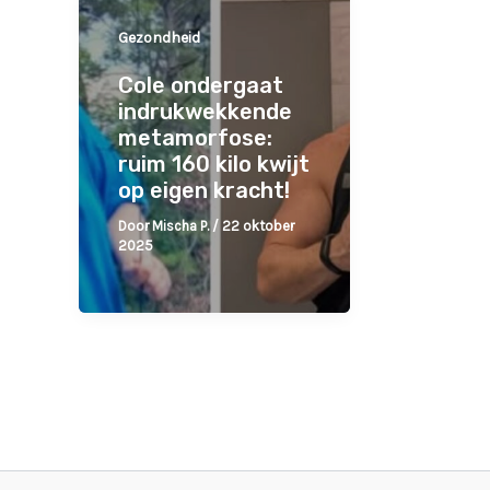
Gezondheid
Cole ondergaat
indrukwekkende
metamorfose:
ruim 160 kilo kwijt
op eigen kracht!
Door
Mischa P.
/
22 oktober
2025