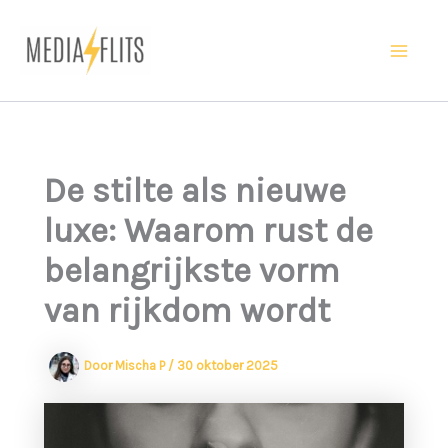
Ga
naar
Ma
de
inhoud
Me
De stilte als nieuwe
luxe: Waarom rust de
belangrijkste vorm
van rijkdom wordt
Door
Mischa P
/
30 oktober 2025