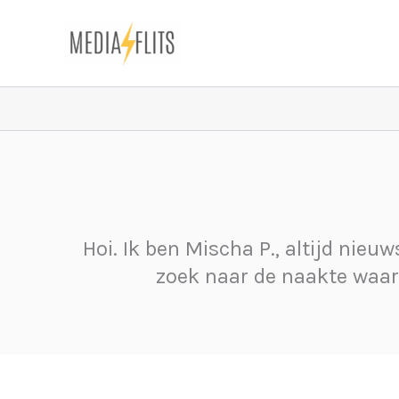
Ga
naar
de
inhoud
Hoi. Ik ben Mischa P., altijd nieu
zoek naar de naakte waarhe