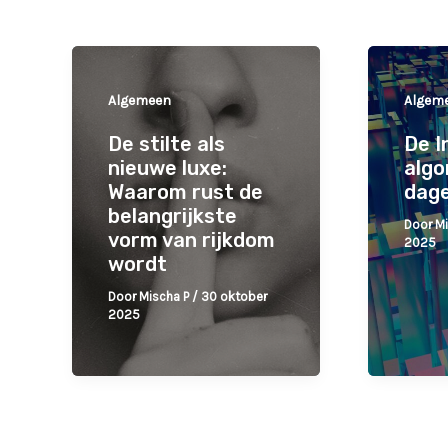
Algemeen
Algem
De stilte als
De I
nieuwe luxe:
algo
Waarom rust de
dage
belangrijkste
Door
M
vorm van rijkdom
2025
wordt
Door
Mischa P
/
30 oktober
2025