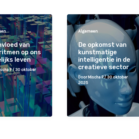
een
Algemeen
nvloed van
De opkomst van
ritmen op ons
kunstmatige
lijks leven
intelligentie in de
creatieve sector
ischa P
/
30 oktober
Door
Mischa P
/
30 oktober
2025