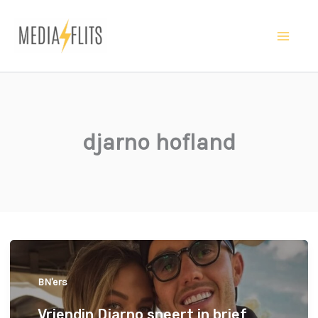
Ga
naar
Ma
de
inhoud
Me
djarno hofland
BN'ers
Vriendin Djarno sneert in brief