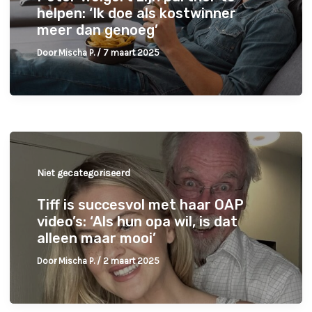
helpen: ‘Ik doe als kostwinner
meer dan genoeg’
Door
Mischa P.
/
7 maart 2025
Niet gecategoriseerd
Tiff is succesvol met haar OAP
video’s: ‘Als hun opa wil, is dat
alleen maar mooi’
Door
Mischa P.
/
2 maart 2025